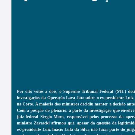
Por oito votos a dois, o Supremo Tribunal Federal (STF) decid
investigações da Operação Lava Jato sobre o ex-presidente Luiz
na Corte. A maioria dos ministros decidiu manter a decisão anter
Com a posição do plenário, a parte da investigação que envolv
juiz federal Sérgio Moro, responsável pelos processos da oper
ministro Zavascki afirmou que, apesar da questão da legitimida
ex-presidente Luiz Inácio Lula da Silva não fazer parte do julg