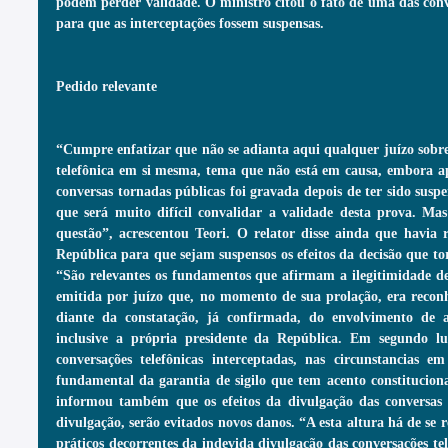
podem perder validade. O ministro citou o fato de uma das conve
para que as interceptações fossem suspensas.
Pedido relevante
“Cumpre enfatizar que não se adianta aqui qualquer juízo sobre 
telefônica em si mesma, tema que não está em causa, embora 
conversas tornadas públicas foi gravada depois de ter sido susp
que será muito difícil convalidar a validade desta prova. Mas
questão”, acrescentou Teori. O relator disse ainda que havia 
República para que sejam suspensos os efeitos da decisão que tor
“São relevantes os fundamentos que afirmam a ilegitimidade de
emitida por juízo que, no momento de sua prolação, era recon
diante da constatação, já confirmada, do envolvimento de a
inclusive a própria presidente da República. Em segundo lu
conversações telefônicas interceptadas, nas circunstancias 
fundamental da garantia de sigilo que tem acento constitucional
informou também que os efeitos da divulgação das conversas sã
divulgação, serão evitados novos danos. “A esta altura há de se re
práticos decorrentes da indevida divulgação das conversações tel