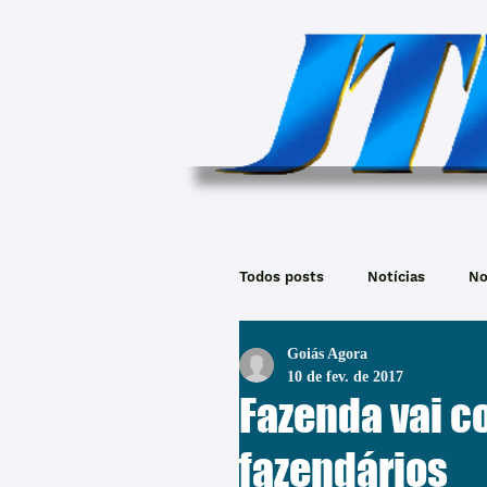
Todos posts
Notícias
No
Goiás Agora
10 de fev. de 2017
Fazenda vai c
fazendários