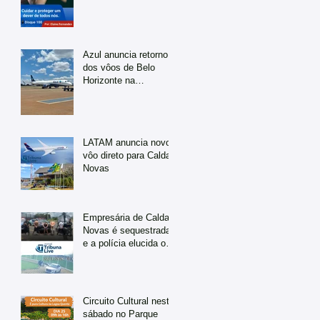
Azul anuncia retorno
dos vôos de Belo
Horizonte na
temporada de julho
LATAM anuncia novo
vôo direto para Caldas
Novas
Empresária de Caldas
Novas é sequestrada
e a polícia elucida o
caso em tempo
recorde
Circuito Cultural neste
sábado no Parque