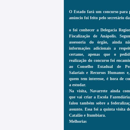
O Estado fará um concurso para p
anúncio foi feito pelo secretário
o foi conhecer a Delegacia Region
Fiscalização de Anápolis. Segu
assessoria do órgão, ainda nã
informações adicionais a respei
certame, apenas que o pedid
realização do concurso foi encami
ao Conselho Estadual de Polít
Salariais e Recursos Humanos e,
quem tem interesse, é hora de co
a estudar.
Na visita, Navarrete ainda com
que vai criar a Escola Fazendária
falou também sobre a federalizaç
assunto. Essa foi a quinta visita d
Catalão e Itumbiara.
Melhorias