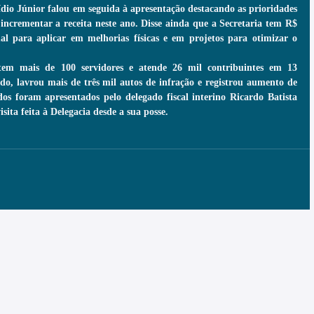
dio Júnior falou em seguida à apresentação destacando as prioridades 
incrementar a receita neste ano. Disse ainda que a Secretaria tem R$ 
 para aplicar em melhorias físicas e em projetos para otimizar o 
tem mais de 100 servidores e atende 26 mil contribuintes em 13 
do, lavrou mais de três mil autos de infração e registrou aumento de 
os foram apresentados pelo delegado fiscal interino Ricardo Batista 
isita feita à Delegacia desde a sua posse.