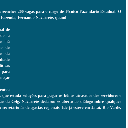
reencher 200 vagas para o cargo de Técnico Fazendário Estadual. O 
 da Fazenda, Fernando Navarrete, quand
al de 
ndo a 
o há 
to do 
o da 
nhado 
icas 
 para 
meçar 
entou 
, que estuda soluções para pagar os bônus atrasados dos servidores e 
ão da Celg. Navarrete declarou-se aberto ao diálogo sobre qualquer 
o secretário às delegacias regionais. Ele já esteve em Jataí, Rio Verde, 