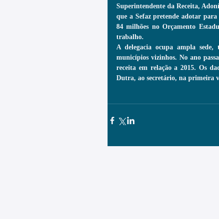
Superintendente da Receita, Adoní
que a Sefaz pretende adotar para 
84 milhões no Orçamento Estadual
trabalho.
A delegacia ocupa ampla sede, 
municípios vizinhos. No ano passa
receita em relação a 2015. Os dad
Dutra, ao secretário, na primeira v