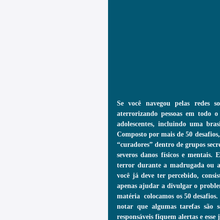
Se você navegou pelas redes so
aterrorizando pessoas em todo 
adolescentes, incluindo uma bras
Composto por mais de 50 desafios, 
“curadores” dentro de grupos secret
severos danos físicos e mentais. E
terror durante a madrugada ou at
você já deve ter percebido, consis
apenas ajudar a divulgar o problem
matéria  colocamos os 50 desafios. 
notar que algumas tarefas são s
responsáveis fiquem alertas e esse 