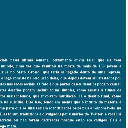
ciais nessa última semana, certamente ouviu falar que ele vem 
o mundo, uma vez que resultou na morte de mais de 130 jovens e 
ileira no Mato Grosso, que teria se jogado dento de uma represa.  
o jogo consiste na resolução deles, que depois devem ser atestados por 
os nas redes sociais. O fato é que partes desses desafios podem causar 
stes desafios podem incluir coisas simples, como assistir a filmes de 
os mais intensos, que envolvem mutilação. Já o desafio final, como 
te no suicídio. Dito isso, tendo em mente que o intuito da matéria é 
a para que os sinais sejam identificados pelos pais e responsáveis, na 
Eles foram traduzidos e divulgados por usuários do Twitter, e você irá 
ecretas ou não foram decifradas porque estão em códigos. Pais e 
jogo mata. 