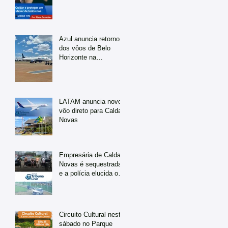
Azul anuncia retorno
dos vôos de Belo
Horizonte na
temporada de julho
LATAM anuncia novo
vôo direto para Caldas
Novas
Empresária de Caldas
Novas é sequestrada
e a polícia elucida o
caso em tempo
recorde
Circuito Cultural neste
sábado no Parque