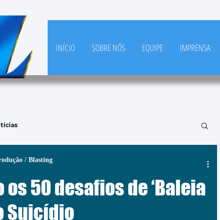
INÍCIO
SOBRE NÓS
EQUIPE
IMPRENSA
tícias
rodução / Blasting
 os 50 desafios de ‘Baleia
o Suicídio