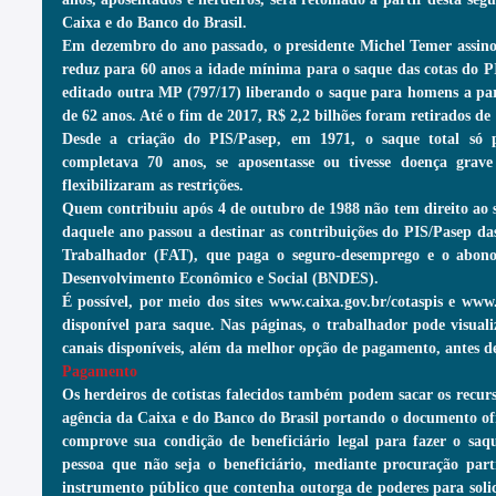
Caixa e do Banco do Brasil.
Em dezembro do ano passado, o presidente Michel Temer assino
reduz para 60 anos a idade mínima para o saque das cotas do PI
editado outra MP (797/17) liberando o saque para homens a part
de 62 anos. Até o fim de 2017, R$ 2,2 bilhões foram retirados de
Desde a criação do PIS/Pasep, em 1971, o saque total só p
completava 70 anos, se aposentasse ou tivesse doença grave 
flexibilizaram as restrições.
Quem contribuiu após 4 de outubro de 1988 não tem direito ao sa
daquele ano passou a destinar as contribuições do PIS/Pasep d
Trabalhador (FAT), que paga o seguro-desemprego e o abono 
Desenvolvimento Econômico e Social (BNDES).
É possível, por meio dos sites www.caixa.gov.br/cotaspis e www.
disponível para saque. Nas páginas, o trabalhador pode visuali
canais disponíveis, além da melhor opção de pagamento, antes de 
Pagamento
Os herdeiros de cotistas falecidos também podem sacar os recurs
agência da Caixa e do Banco do Brasil portando o documento ofic
comprove sua condição de beneficiário legal para fazer o saqu
pessoa que não seja o beneficiário, mediante procuração part
instrumento público que contenha outorga de poderes para solici