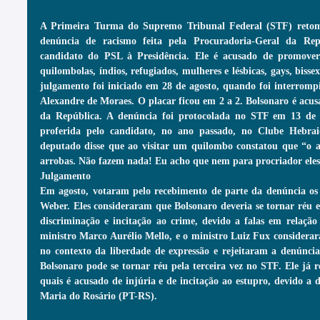
A Primeira Turma do Supremo Tribunal Federal (STF) retoma
denúncia de racismo feita pela Procuradoria-Geral da Rep
candidato do PSL à Presidência. Ele é acusado de promover m
quilombolas, índios, refugiados, mulheres e lésbicas, gays, bissex
julgamento foi iniciado em 28 de agosto, quando foi interromp
Alexandre de Moraes. O placar ficou em 2 a 2. Bolsonaro é acus
da República. A denúncia foi protocolada no STF em 13 de a
proferida pelo candidato, no ano passado, no Clube Hebraic
deputado disse que ao visitar um quilombo constatou que “o af
arrobas. Não fazem nada! Eu acho que nem para procriador eles
Julgamento
Em agosto, votaram pelo recebimento de parte da denúncia os 
Weber. Eles consideraram que Bolsonaro deveria se tornar réu e 
discriminação e incitação ao crime, devido a falas em relação 
ministro Marco Aurélio Mello, e o ministro Luiz Fux considerara
no contexto da liberdade de expressão e rejeitaram a denúncia
Bolsonaro pode se tornar réu pela terceira vez no STF. Ele já r
quais é acusado de injúria e de incitação ao estupro, devido a d
Maria do Rosário (PT-RS).