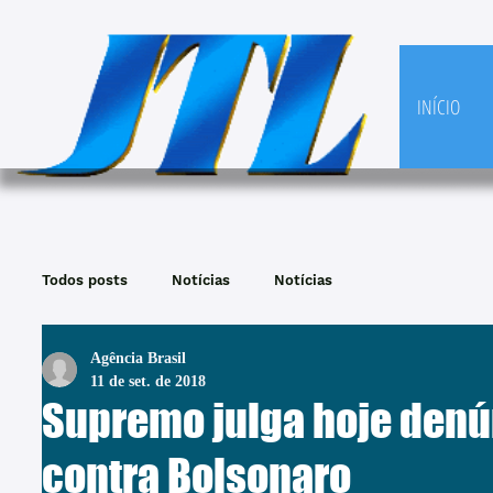
INÍCIO
Todos posts
Notícias
Notícias
Agência Brasil
11 de set. de 2018
Supremo julga hoje denú
contra Bolsonaro