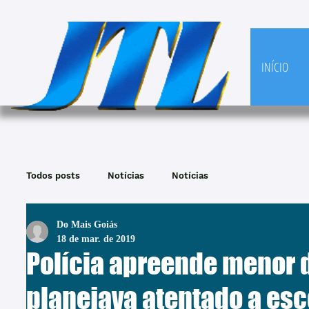
INÍCIO
Todos posts
Notícias
Notícias
Do Mais Goiás
18 de mar. de 2019
Polícia apreende menor 
planejava atentado a esc