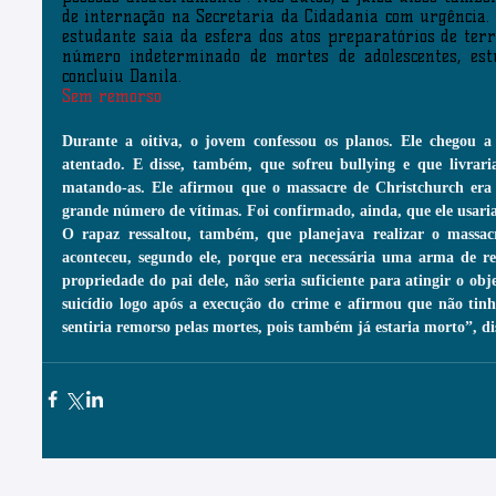
de internação na Secretaria da Cidadania com urgência. “
estudante saia da esfera dos atos preparatórios de ter
número indeterminado de mortes de adolescentes, estud
concluiu Danila.
Sem remorso
Durante a oitiva, o jovem confessou os planos. Ele chegou a 
atentado. E disse, também, que sofreu bullying e que livrar
matando-as. Ele afirmou que o massacre de Christchurch era 
grande número de vítimas. Foi confirmado, ainda, que ele usaria
O rapaz ressaltou, também, que planejava realizar o massac
aconteceu, segundo ele, porque era necessária uma arma de re
propriedade do pai dele, não seria suficiente para atingir o obj
suicídio logo após a execução do crime e afirmou que não tinha
sentiria remorso pelas mortes, pois também já estaria morto”, di