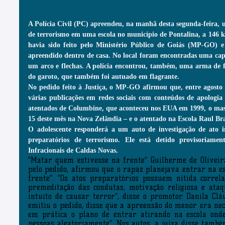
A Polícia Civil (PC) apreendeu, na manhã desta segunda-feira, 
de terrorismo em uma escola no município de Pontalina, a 146 km
havia sido feito pelo Ministério Público de Goiás (MP-GO) e 
apreendido dentro de casa. No local foram encontradas uma cap
um arco e flechas. A polícia encontrou, também, uma arma de f
do garoto, que também foi autuado em flagrante.
No pedido feito à Justiça, o MP-GO afirmou que, entre agosto 
várias publicações em redes sociais com conteúdos de apologia 
atentados de Columbine, que aconteceu nos EUA em 1999, o mass
15 deste mês na Nova Zelândia – e o atentado na Escola Raul Bra
O adolescente responderá a um auto de investigação de ato in
preparatórios de terrorismo. Ele está detido provisoriame
Infracionais de Caldas Novas.
“Matar quem estivesse na frente” Guilherme de Oliveira
pelo pedido, afirmou que o rapaz planejava entrar na es
frente”. “Os atos preparatórios possuem nítida correl
premeditação das condutas, motivação religiosa e ataq
intuito de causar terror”, disse o promotor. Danila Clá
emitiu o pedido, disse que a apreensão do menor era nece
em prática o plano de entrar atirando na escola onde
pessoas aleatoriamente”. Nos autos, a juíza disse també