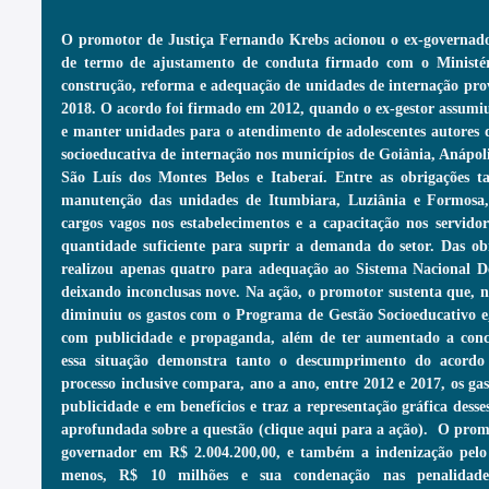
O promotor de Justiça Fernando Krebs acionou o ex-governado
de termo de ajustamento de conduta firmado com o Ministéri
construção, reforma e adequação de unidades de internação provi
2018. O acordo foi firmado em 2012, quando o ex-gestor assumiu
e manter unidades para o atendimento de adolescentes autores
socioeducativa de internação nos municípios de Goiânia, Anápoli
São Luís dos Montes Belos e Itaberaí. Entre as obrigações 
manutenção das unidades de Itumbiara, Luziânia e Formosa
cargos vagos nos estabelecimentos e a capacitação nos servidor
quantidade suficiente para suprir a demanda do setor. Das ob
realizou apenas quatro para adequação ao Sistema Nacional De
deixando inconclusas nove. Na ação, o promotor sustenta que, no
diminuiu os gastos com o Programa de Gestão Socioeducativo e,
com publicidade e propaganda, além de ter aumentado a concess
essa situação demonstra tanto o descumprimento do acordo 
processo inclusive compara, ano a ano, entre 2012 e 2017, os ga
publicidade e em benefícios e traz a representação gráfica desse
aprofundada sobre a questão (clique aqui para a ação).  O prom
governador em R$ 2.004.200,00, e também a indenização pelo 
menos, R$ 10 milhões e sua condenação nas penalidades