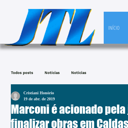
INÍCIO
Todos posts
Notícias
Notícias
Cristiani Honório
19 de abr. de 2019
Marconi é acionado pela 
finalizar obras em Calda