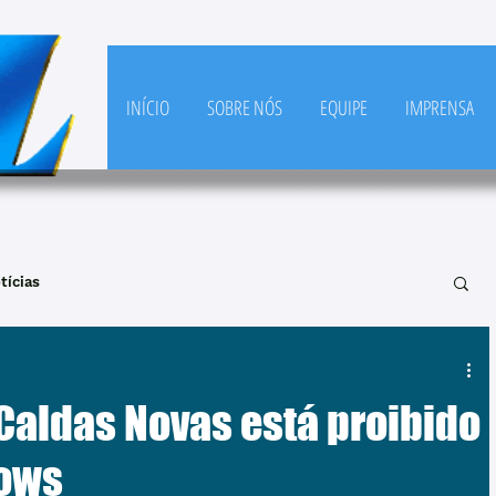
INÍCIO
SOBRE NÓS
EQUIPE
IMPRENSA
tícias
Caldas Novas está proibido
hows