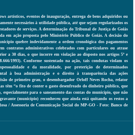
ows artísticos, eventos de inauguração, entrega de bens adquiridos ou 
amente necessários à utilidade pública, até que sejam regularizados os 
stadores de serviços. A determinação do Tribunal de Justiça de Goiás 
da em ação proposta pelo Ministério Público de Goiás. A decisão do 
unicípio quebre indevidamente a ordem cronológica dos pagamentos 
em contratos administrativos celebrados com particulares ou atrase 
or a 30 dias, o que incorre em violação ao disposto nos artigos 5º e 
 8.666/1993). Conforme sustentado na ação, tais condutas violam os 
impessoalidade e da moralidade, por preterição de determinados 
ntal à boa administração e o direito à transparência das ações 
isão de primeiro grau, o desembargador Orloff Neves Rocha, relator 
s têm “o fito de conter o gasto desenfreado do dinheiro público, que 
, especialmente para o saneamento das contas do município, que não 
gravante (município) reconheceu que ainda está quitando os restos a 
 Rosa / Assessoria de Comunicação Social do MP-GO - Foto: Banco de 