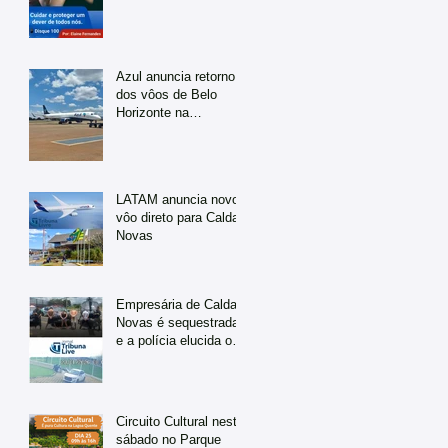
Azul anuncia retorno
dos vôos de Belo
Horizonte na
temporada de julho
LATAM anuncia novo
vôo direto para Caldas
Novas
Empresária de Caldas
Novas é sequestrada
e a polícia elucida o
caso em tempo
recorde
Circuito Cultural neste
sábado no Parque