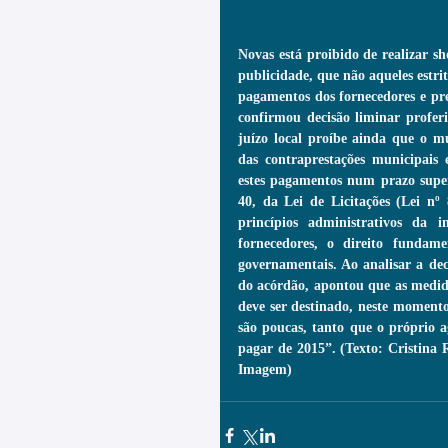
Novas está proibido de realizar sh
publicidade, que não aqueles estrit
pagamentos dos fornecedores e pre
confirmou decisão liminar proferi
juízo local proíbe ainda que o m
das contraprestações municipais 
estes pagamentos num prazo superi
40, da Lei de Licitações (Lei nº
princípios administrativos da 
fornecedores, o direito fundame
governamentais. Ao analisar a dec
do acórdão, apontou que as medida
deve ser destinado, neste momento
são poucas, tanto que o próprio a
pagar de 2015”. (Texto: Cristina
Imagem)