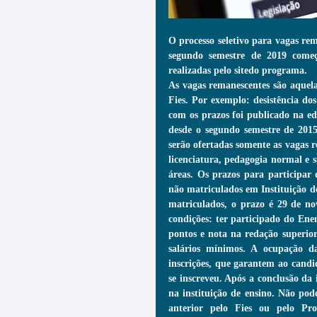
O processo seletivo para vagas re
segundo semestre de 2019 começa
realizadas pelo sitedo programa.
As vagas remanescentes são aquela
Fies. Por exemplo: desistência dos
com os prazos foi publicado na ed
desde o segundo semestre de 2015, 
serão ofertadas somente as vagas r
licenciatura, pedagogia normal e su
áreas. Os prazos para participar 
não matriculados em Instituição de
matriculados, o prazo é 29 de no
condições: ter participado do Ene
pontos e nota na redação superior 
salários mínimos. A ocupação d
inscrições, que garantem ao candi
se inscreveu. Após a conclusão da 
na instituição de ensino. Não pod
anterior pelo Fies ou pelo Pr