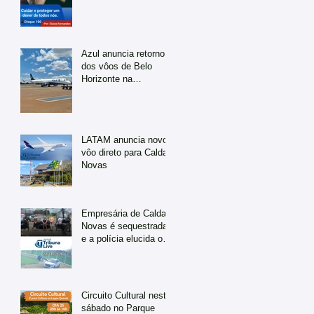
Azul anuncia retorno
dos vôos de Belo
Horizonte na
temporada de julho
LATAM anuncia novo
vôo direto para Caldas
Novas
Empresária de Caldas
Novas é sequestrada
e a polícia elucida o
caso em tempo
recorde
Circuito Cultural neste
sábado no Parque