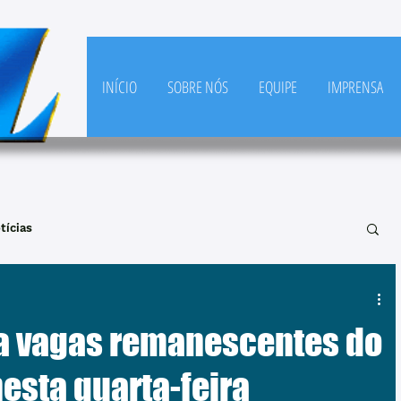
INÍCIO
SOBRE NÓS
EQUIPE
IMPRENSA
tícias
ra vagas remanescentes do
esta quarta-feira