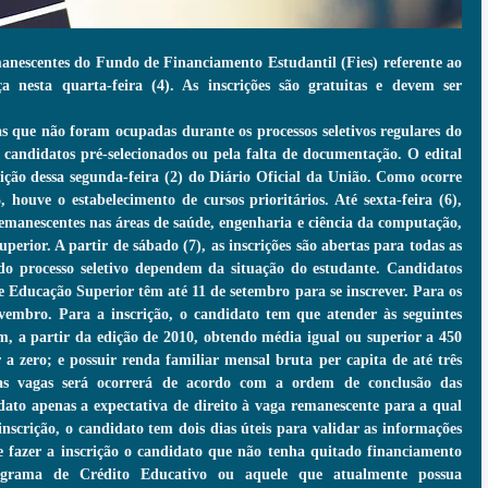
manescentes do Fundo de Financiamento Estudantil (Fies) referente ao 
 nesta quarta-feira (4). As inscrições são gratuitas e devem ser 
s que não foram ocupadas durante os processos seletivos regulares do 
 candidatos pré-selecionados ou pela falta de documentação. O edital 
ição dessa segunda-feira (2) do Diário Oficial da União. Como ocorre 
houve o estabelecimento de cursos prioritários. Até sexta-feira (6), 
emanescentes nas áreas de saúde, engenharia e ciência da computação, 
perior. A partir de sábado (7), as inscrições são abertas para todas as 
do processo seletivo dependem da situação do estudante. Candidatos 
 Educação Superior têm até 11 de setembro para se inscrever. Para os 
vembro. Para a inscrição, o candidato tem que atender às seguintes 
m, a partir da edição de 2010, obtendo média igual ou superior a 450 
a zero; e possuir renda familiar mensal bruta per capita de até três 
as vagas será ocorrerá de acordo com a ordem de conclusão das 
dato apenas a expectativa de direito à vaga remanescente para a qual 
inscrição, o candidato tem dois dias úteis para validar as informações 
e fazer a inscrição o candidato que não tenha quitado financiamento 
ograma de Crédito Educativo ou aquele que atualmente possua 