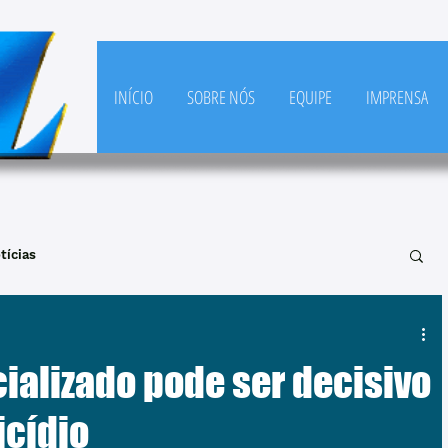
INÍCIO
SOBRE NÓS
EQUIPE
IMPRENSA
tícias
ializado pode ser decisivo
icídio