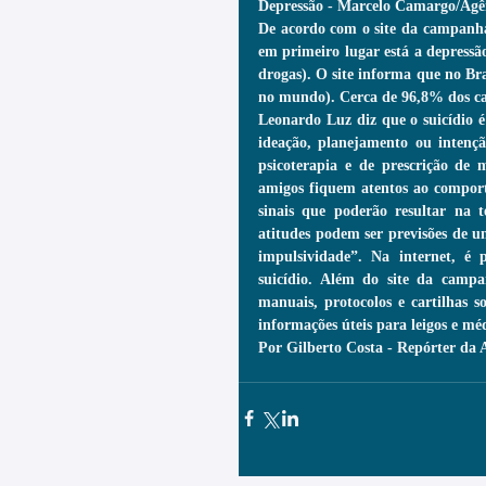
Depressão - Marcelo Camargo/Agên
De acordo com o site da campanha 
em primeiro lugar está a depressão
drogas). O site informa que no Bras
no mundo). Cerca de 96,8% dos cas
Leonardo Luz diz que o suicídio é
ideação, planejamento ou intenção
psicoterapia e de prescrição de 
amigos fiquem atentos ao comporta
sinais que poderão resultar na t
atitudes podem ser previsões de u
impulsividade”. Na internet, é p
suicídio. Além do site da camp
manuais, protocolos e cartilhas s
informações úteis para leigos e mé
Por Gilberto Costa - Repórter da A