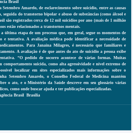
cia Brasil
Setembro Amarelo, de esclarecimento sobre suicídio, entre as causas 
, seguida do transtorno bipolar e abuso de substâncias (como álcool e 
il são registrados cerca de 12 mil suicídios por ano (mais de 1 milhão 
os estão relacionados a transtornos mentais.
 a última etapa de um processo que, em geral, segue os momentos de 
 e tentativa. A avaliação médica pode identificar a necessidade de 
medicamentos. Para Janaína Milagres, é necessário que familiares e 
mento. A avaliação é de que antes do ato de suicídio a pessoa exibe 
entativa. “O pedido de socorro acontece de várias formas. Muitas 
m comportamento suicida, como alta agressividade e nível extremo de 
ossível localizar em sites especializados mais informações sobre o 
anha Setembro Amarelo, o Conselho Federal de Medicina mantém 
obre o ato, e o Ministério da Saúde descreve em seu glossário várias 
dicos, como onde buscar ajuda e ter publicações especializadas.
gência Brasil  Brasília