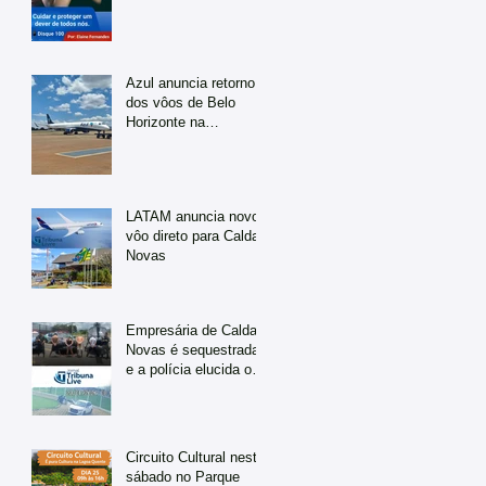
Azul anuncia retorno
dos vôos de Belo
Horizonte na
temporada de julho
LATAM anuncia novo
vôo direto para Caldas
Novas
Empresária de Caldas
Novas é sequestrada
e a polícia elucida o
caso em tempo
recorde
Circuito Cultural neste
sábado no Parque