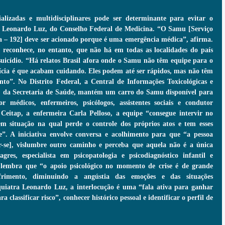
lizadas e multidisciplinares pode ser determinante para evitar o 
ra Leonardo Luz, do Conselho Federal de Medicina. “O Samu [Serviço 
 – 192] deve ser acionado porque é uma emergência médica”, afirma. 
 reconhece, no entanto, que não há em todas as localidades do país 
suicídio. “Há relatos Brasil afora onde o Samu não têm equipe para o 
ícia é que acabam cuidando. Eles podem até ser rápidos, mas não têm 
nto”. No Distrito Federal, a Central de Informações Toxicológicas e 
), da Secretaria de Saúde, mantém um carro do Samu disponível para 
r médicos, enfermeiros, psicólogos, assistentes sociais e condutor 
Ceitap, a enfermeira Carla Pelloso, a equipe “consegue intervir no 
 situação na qual perde o controle dos próprios atos e tem esses 
. A iniciativa envolve conversa e acolhimento para que “a pessoa 
-se], vislumbre outro caminho e perceba que aquela não é a única 
gres, especialista em psicopatologia e psicodiagnóstico infantil e 
, lembra que “o apoio psicológico no momento de crise é de grande 
frimento, diminuindo a angústia das emoções e das situações 
uiatra Leonardo Luz, a interlocução é uma “fala ativa para ganhar 
classificar risco”, conhecer histórico pessoal e identificar o perfil de 