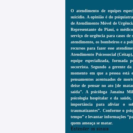
O atendimento de equipes especia
suicídio. A opinião é do psiquiat
de Atendimento Móvel de Urgência
Representante do Piauí, o médico
serviço de urgência para casos de 
atendimento, os bombeiros e a pol
recursos para fazer esse atendime
Atendimento Psicossocial (Ceitap
equipe especializada, formada po
socorrista. Segundo a gerente da 
momento em que a pessoa está em
pensamentos acentuados de morte”
deixe de pensar no ato [de matar
saída”. A psicóloga Janaína Mila
psicologia hospitalar e da saúde
importância para aliviar o so
traumatizantes”. Conforme o psiq
tempo” e levantar informações “para 
quem ameaça se matar.
Entender os sinais