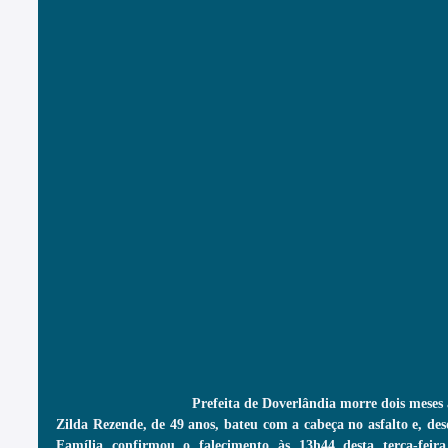
Prefeita de Doverlândia morre dois meses 
Zilda Rezende, de 49 anos, bateu com a cabeça no asfalto e, des
Família confirmou o falecimento às 13h44 desta terça-feira 