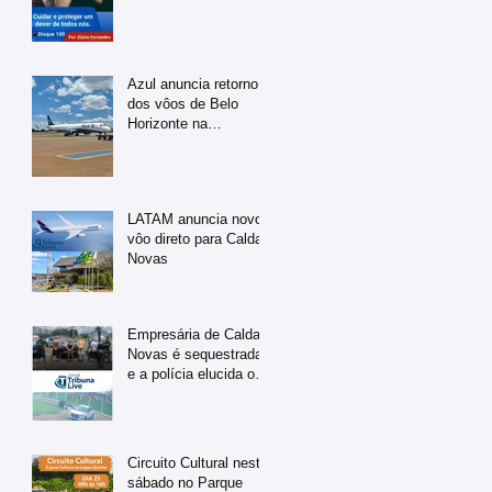
Azul anuncia retorno
dos vôos de Belo
Horizonte na
temporada de julho
LATAM anuncia novo
vôo direto para Caldas
Novas
Empresária de Caldas
Novas é sequestrada
e a polícia elucida o
caso em tempo
recorde
Circuito Cultural neste
sábado no Parque