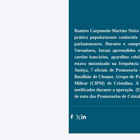
Ramiro Carpenedo Martins Netto e 
prática popularmente conhecida p
parlamentares. Durante o cumpr
Vereadores, foram apreendidos ex
cartões bancários, aparelhos cel
estava sintonizado na frequência
Justiça, 7 oficiais de Promotoria
Batalhão de Choque, Grupo de Pa
Militar (CIPM) de Cristalina. A 
notificados durante a operação. (
de nota das Promotorias de Crista