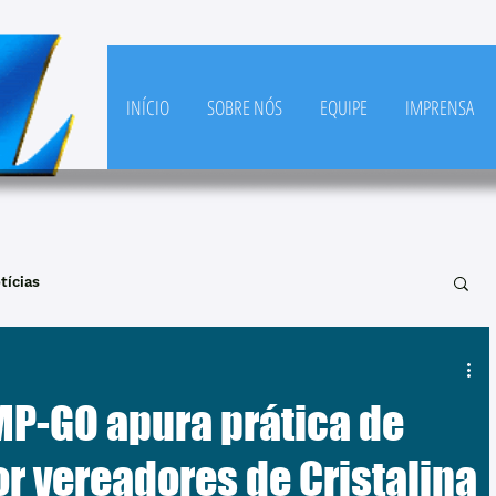
INÍCIO
SOBRE NÓS
EQUIPE
IMPRENSA
tícias
P-GO apura prática de
r vereadores de Cristalina