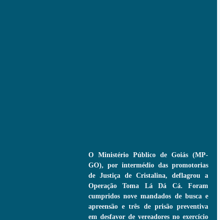
O Ministério Público de Goiás (MP-
GO), por intermédio das promotorias 
de Justiça de Cristalina, deflagrou a 
Operação Toma Lá Dá Cá. Foram 
cumpridos nove mandados de busca e 
apreensão e três de prisão preventiva 
em desfavor de vereadores no exercício 