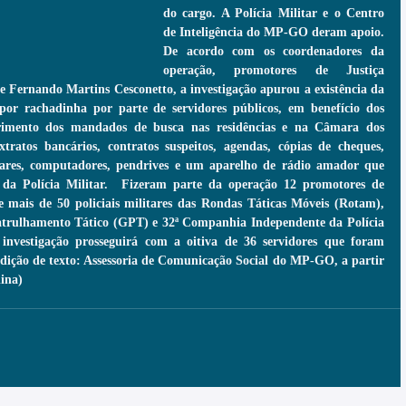
do cargo. A Polícia Militar e o Centro 
de Inteligência do MP-GO deram apoio. 
De acordo com os coordenadores da 
operação, promotores de Justiça 
Fernando Martins Cesconetto, a investigação apurou a existência da 
or rachadinha por parte de servidores públicos, em benefício dos 
imento dos mandados de busca nas residências e na Câmara dos 
tratos bancários, contratos suspeitos, agendas, cópias de cheques, 
ulares, computadores, pendrives e um aparelho de rádio amador que 
 da Polícia Militar.  Fizeram parte da operação 12 promotores de 
 e mais de 50 policiais militares das Rondas Táticas Móveis (Rotam), 
trulhamento Tático (GPT) e 32ª Companhia Independente da Polícia 
investigação prosseguirá com a oitiva de 36 servidores que foram 
Edição de texto: Assessoria de Comunicação Social do MP-GO, a partir 
lina)