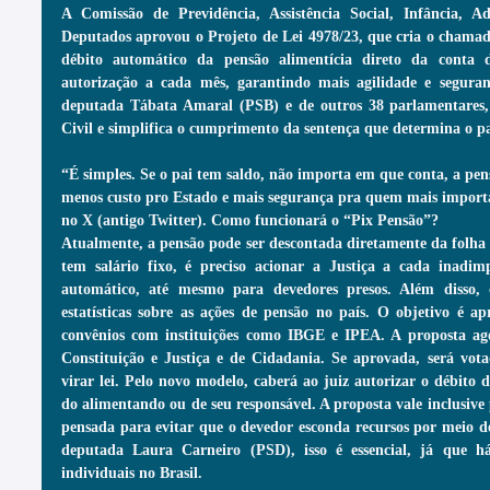
A Comissão de Previdência, Assistência Social, Infância, A
Deputados aprovou o Projeto de Lei 4978/23, que cria o chamado
débito automático da pensão alimentícia direto da conta d
autorização a cada mês, garantindo mais agilidade e seguran
deputada Tábata Amaral (PSB) e de outros 38 parlamentares, 
Civil e simplifica o cumprimento da sentença que determina o 
“É simples. Se o pai tem saldo, não importa em que conta, a pens
menos custo pro Estado e mais segurança pra quem mais importa
no X (antigo Twitter). Como funcionará o “Pix Pensão”?
Atualmente, a pensão pode ser descontada diretamente da folha
tem salário fixo, é preciso acionar a Justiça a cada inadimp
automático, até mesmo para devedores presos. Além disso, 
estatísticas sobre as ações de pensão no país. O objetivo é ap
convênios com instituições como IBGE e IPEA. A proposta ago
Constituição e Justiça e de Cidadania. Se aprovada, será vota
virar lei. Pelo novo modelo, caberá ao juiz autorizar o débito 
do alimentando ou de seu responsável. A proposta vale inclusive 
pensada para evitar que o devedor esconda recursos por meio d
deputada Laura Carneiro (PSD), isso é essencial, já que há
individuais no Brasil.