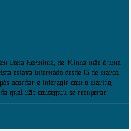
gem Dona Hermínia, de ‘Minha mãe é uma 
rista estava internado desde 13 de março. 
pós acordar e interagir com o marido, 
da qual não conseguiu se recuperar.