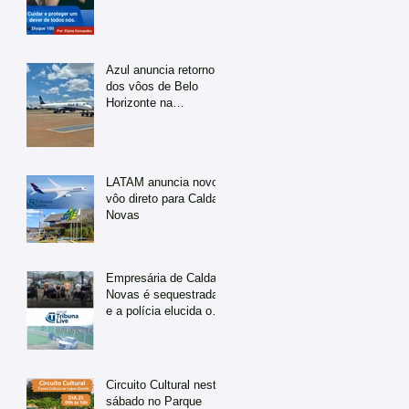
Azul anuncia retorno
dos vôos de Belo
Horizonte na
temporada de julho
LATAM anuncia novo
vôo direto para Caldas
Novas
Empresária de Caldas
Novas é sequestrada
e a polícia elucida o
caso em tempo
recorde
Circuito Cultural neste
sábado no Parque