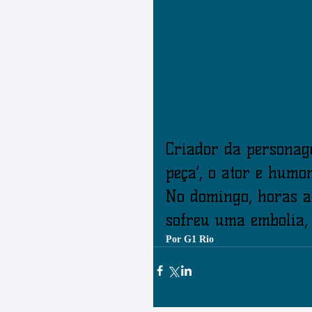
Criador da persona
peça’, o ator e humo
No domingo, horas a
sofreu uma embolia, 
Por G1 Rio