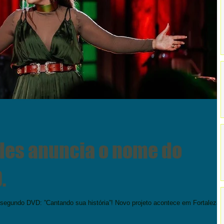
es anuncia o nome do
.