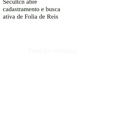
Secultcn abre
Verão Multiverso
cadastramento e busca
ativa de Folia de Reis
Posts Em Destaque