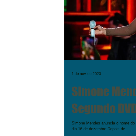
1 de nov. de 2023
Simone Mend
Segundo DVD
Simone Mendes anuncia o nome do segundo DVD: ”Cantando sua história”! Novo projeto acontece em Fortaleza,
dia 16 de dezembro Depois de...