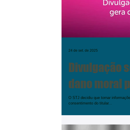
24 de set. de 2025
Divulgação 
dano moral 
O STJ decidiu que tornar informaçõ
consentimento do titular...