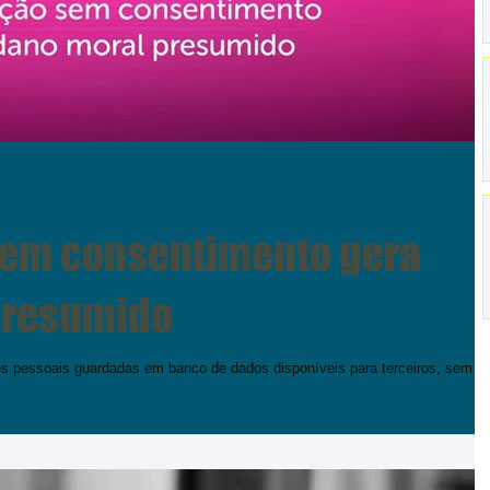
sem consentimento gera
presumido
es pessoais guardadas em banco de dados disponíveis para terceiros, sem o