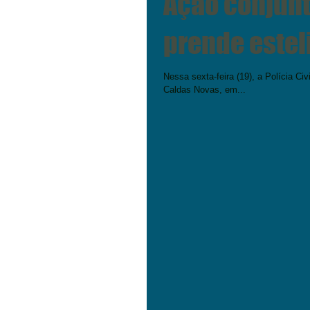
Ação conjunta
prende
Nessa sexta-feira (19), a Polícia Ci
Caldas Novas, em...