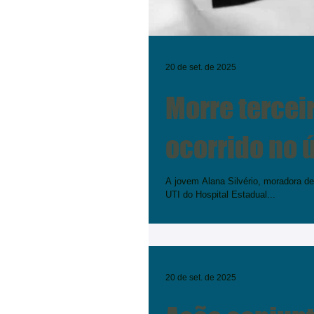
20 de set. de 2025
Morre tercei
ocorrido no ú
A jovem Alana Silvério, moradora de
UTI do Hospital Estadual...
20 de set. de 2025