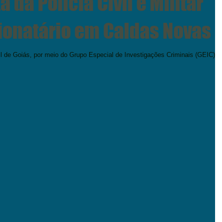
 da Polícia Civil e Militar
 estelionatário em Caldas Novas
vil de Goiás, por meio do Grupo Especial de Investigações Criminais (GEIC) d