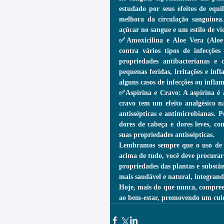
estudado por seus efeitos de equi
melhora da circulação sanguínea
açúcar no sangue e um estilo de vi
✅Amoxicilina e Aloe Vera (Aloe 
contra vários tipos de infecçõe
propriedades antibacterianas e 
pequenas feridas, irritações e inf
alguns casos de infecções ou inflam
✅Aspirina e Cravo: A aspirina é 
cravo tem um efeito analgésico na
antissépticas e antimicrobianas. 
dores de cabeça e dores leves, com
suas propriedades antissépticas.
Lembramos sempre que o uso de re
acima de tudo, você deve procurar
propriedades das plantas e substâ
mais saudável e natural, integrand
Hoje, mais do que nunca, compree
ao bem-estar, promovendo um cuida