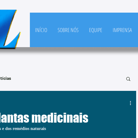
INÍCIO
SOBRE NÓS
EQUIPE
IMPRENSA
tícias
lantas medicinais
s e dos remédios naturais