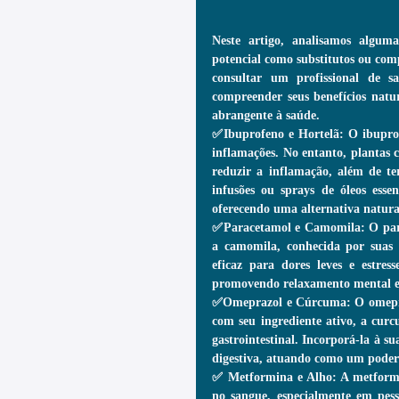
Neste artigo, analisamos alguma
potencial como substitutos ou co
consultar um profissional de s
compreender seus benefícios natu
abrangente à saúde.
✅Ibuprofeno e Hortelã: O ibuprofe
inflamações. No entanto, plantas 
reduzir a inflamação, além de te
infusões ou sprays de óleos essen
oferecendo uma alternativa natural
✅Paracetamol e Camomila: O parac
a camomila, conhecida por suas 
eficaz para dores leves e estres
promovendo relaxamento mental e fí
✅Omeprazol e Cúrcuma: O omeprazo
com seu ingrediente ativo, a curc
gastrointestinal. Incorporá-la à s
digestiva, atuando como um podero
✅ Metformina e Alho: A metformin
no sangue, especialmente em pess