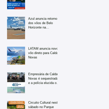
Azul anuncia retorno
dos vôos de Belo
Horizonte na
temporada de julho
LATAM anuncia novo
vôo direto para Caldas
Novas
Empresária de Caldas
Novas é sequestrada
e a polícia elucida o
caso em tempo
recorde
Circuito Cultural neste
sábado no Parque