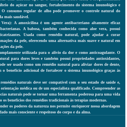
líbrio do açúcar no sangue, fortalecimento do sistema imunológico e 
. O consumo regular de alho pode promover o controle natural do 
da mais saudável.
Vera): A amoxicilina é um agente antibacteriano altamente eficaz 
s bacterianas. A babosa, também conhecida como aloe vera, possui 
cicatrizantes. Usada como remédio natural, pode ajudar a curar 
lamações da pele, oferecendo uma alternativa mais suave e natural em 
ações da pele.
amplamente utilizada para o alívio da dor e como anticoagulante. O 
tural para dores leves e também possui propriedades antioxidantes, 
Pode ser usado como um remédio natural para aliviar dores de dente, 
 o benefício adicional de fortalecer o sistema imunológico graças às 
médios naturais deve ser compatível com o seu estado de saúde e, 
 orientação médica ou de um especialista qualificado. Compreender as 
ncias naturais pode se tornar uma ferramenta poderosa para uma vida 
o os benefícios dos remédios tradicionais às terapias modernas.
nder os poderes da natureza nos permite enriquecer nossa abordagem 
do mais consciente e respeitoso do corpo e da alma.