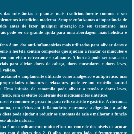
s das substâncias e plantas mais tradicionalmente comuns e seu 
mplementos à medicina moderna. Sempre enfatizamos a importância de 
aúde antes de fazer qualquer alteração no seu tratamento, mas 
rais pode ser de grande ajuda para uma abordagem mais holística e 
no é um dos anti-inflamatórios mais utilizados para aliviar dores e 
como a hortelã contêm compostos que ajudam a relaxar os músculos e 
rem um efeito refrescante e calmante. A hortelã pode ser usada em 
ciais para aliviar dores de cabeça, dores musculares e dores leves, 
 valiosa.
etamol é amplamente utilizado como analgésico e antipirético, mas 
propriedades calmantes e relaxantes, pode ser um remédio natural 
se. Uma infusão de camomila pode aliviar a tensão e dores leves, 
sico, sem os efeitos colaterais dos medicamentos sintéticos. 
l é comumente prescrito para refluxo ácido e gastrite. A cúrcuma, 
umina, tem efeitos anti-inflamatórios e promove a digestão e a saúde 
ua dieta pode ajudar a reduzir os sintomas de azia e melhorar a função 
so aliado natural.
a é um medicamento muito eficaz no controle dos níveis de açúcar 
oas com diabetes tipo 2. O alho, por outro lado, é frequentemente 