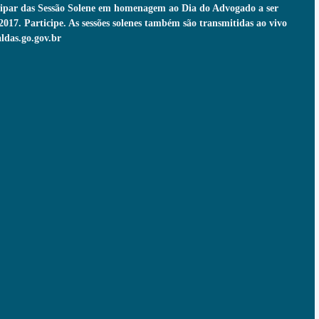
cipar das Sessão Solene em homenagem ao Dia do Advogado a ser 
2017. Participe. As sessões solenes também são transmitidas ao vivo 
ldas.go.gov.br