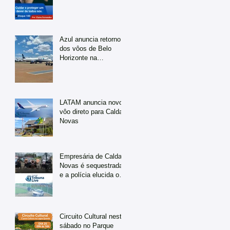
Azul anuncia retorno
dos vôos de Belo
Horizonte na
temporada de julho
LATAM anuncia novo
vôo direto para Caldas
Novas
Empresária de Caldas
Novas é sequestrada
e a polícia elucida o
caso em tempo
recorde
Circuito Cultural neste
sábado no Parque