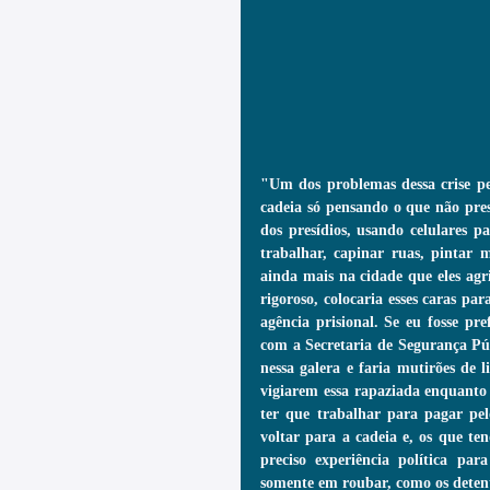
"Um dos problemas dessa crise peni
cadeia só pensando o que não pr
dos presídios, usando celulares 
trabalhar, capinar ruas, pintar m
ainda mais na cidade que eles ag
rigoroso, colocaria esses caras pa
agência prisional. Se eu fosse pr
com a Secretaria de Segurança Pú
nessa galera e faria mutirões de 
vigiarem essa rapaziada enquanto 
ter que trabalhar para pagar pel
voltar para a cadeia e, os que t
preciso experiência política par
somente em roubar, como os detent