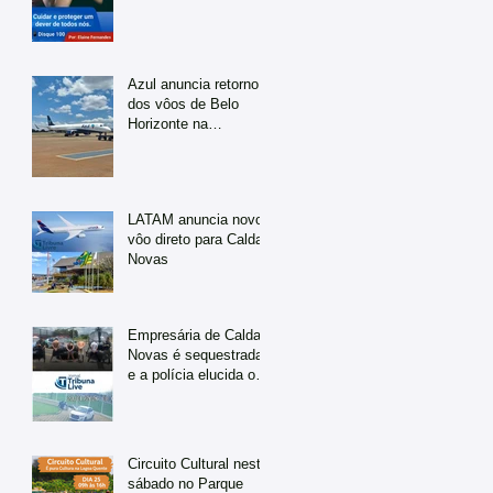
Azul anuncia retorno
dos vôos de Belo
Horizonte na
temporada de julho
LATAM anuncia novo
vôo direto para Caldas
Novas
Empresária de Caldas
Novas é sequestrada
e a polícia elucida o
caso em tempo
recorde
Circuito Cultural neste
sábado no Parque