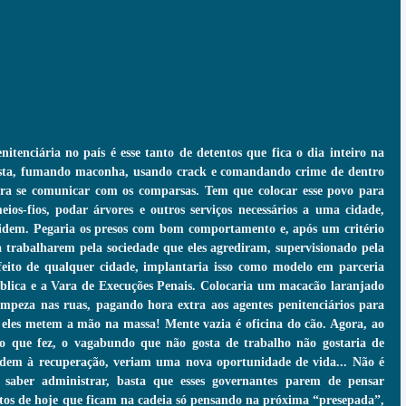
tenciária no país é esse tanto de detentos que fica o dia inteiro na 
esta, fumando maconha, usando crack e comandando crime de dentro 
para se comunicar com os comparsas. Tem que colocar esse povo para 
eios-fios, podar árvores e outros serviços necessários a uma cidade, 
ridem. Pegaria os presos com bom comportamento e, após um critério 
ra trabalharem pela sociedade que eles agrediram, supervisionado pela 
efeito de qualquer cidade, implantaria isso como modelo em parceria 
blica e a Vara de Execuções Penais. Colocaria um macacão laranjado 
limpeza nas ruas, pagando hora extra aos agentes penitenciários para 
eles metem a mão na massa! Mente vazia é oficina do cão. Agora, ao 
o que fez, o vagabundo que não gosta de trabalho não gostaria de 
endem à recuperação, veriam uma nova oportunidade de vida... Não é 
a saber administrar, basta que esses governantes parem de pensar 
os de hoje que ficam na cadeia só pensando na próxima “presepada”, 