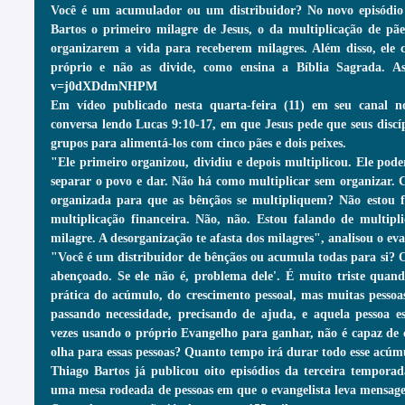
Você é um acumulador ou um distribuidor? No novo episódio d
Bartos o primeiro milagre de Jesus, o da multiplicação de pães
organizarem a vida para receberem milagres. Além disso, ele c
próprio e não as divide, como ensina a Bíblia Sagrada. Ass
v=j0dXDdmNHPM
Em vídeo publicado nesta quarta-feira (11) em seu canal no
conversa lendo Lucas 9:10-17, em que Jesus pede que seus disc
grupos para alimentá-los com cinco pães e dois peixes.
"Ele primeiro organizou, dividiu e depois multiplicou. Ele poder
separar o povo e dar. Não há como multiplicar sem organizar. 
organizada para que as bênçãos se multipliquem? Não estou f
multiplicação financeira. Não, não. Estou falando de multipli
milagre. A desorganização te afasta dos milagres", analisou o eva
"Você é um distribuidor de bênçãos ou acumula todas para si? Ouç
abençoado. Se ele não é, problema dele'. É muito triste quan
prática do acúmulo, do crescimento pessoal, mas muitas pessoas
passando necessidade, precisando de ajuda, e aquela pessoa es
vezes usando o próprio Evangelho para ganhar, não é capaz de 
olha para essas pessoas? Quanto tempo irá durar todo esse acúmu
Thiago Bartos já publicou oito episódios da terceira tempora
uma mesa rodeada de pessoas em que o evangelista leva mensage