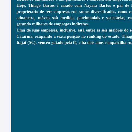
Hoje, Thiago Bartos é casado com Nayara Bartos e pai de Is
proprietário de sete empresas em ramos diversificados, como com
aduaneira, móveis sob medida, patrimoniais e societárias, c
gerando milhares de empregos indiretos.
Uma de suas empresas, inclusive, está entre as seis maiores do 
Catarina, ocupando a sexta posição no ranking do estado. Thia
Itajaí (SC), venceu guiado pela fé, e há dois anos compartilha sua