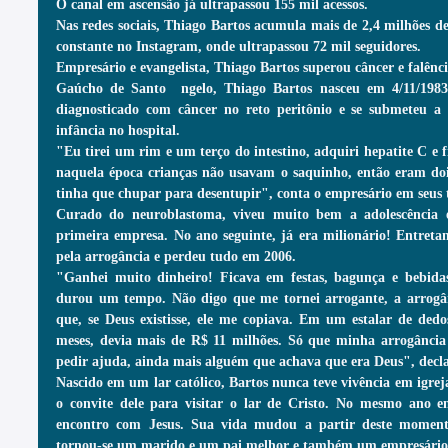
O canal em ascensão já ultrapassou 155 mil acessos.
Nas redes sociais, Thiago Bartos acumula mais de 2,4 milhões de
constante no Instagram, onde ultrapassou 72 mil seguidores.
Empresário e evangelista, Thiago Bartos superou câncer e falênc
Gaúcho de Santo  ngelo, Thiago Bartos nasceu em 4/11/1983
diagnosticado com câncer no reto peritônio e se submeteu a 
infância no hospital.
"Eu tirei um rim e um terço do intestino, adquiri hepatite C e 
naquela época crianças não usavam o saquinho, então eram do
tinha que chupar para desentupir", conta o empresário em seus
Curado do neuroblastoma, viveu muito bem a adolescência e
primeira empresa. No ano seguinte, já era milionário! Entretan
pela arrogância e perdeu tudo em 2006.
"Ganhei muito dinheiro! Ficava em festas, bagunça e bebidas d
durou um tempo. Não digo que me tornei arrogante, a arrogân
que, se Deus existisse, ele me copiava. Em um estalar de dedo
meses, devia mais de R$ 11 milhões. Só que minha arrogância 
pedir ajuda, ainda mais alguém que achava que era Deus", decl
Nascido em um lar católico, Bartos nunca teve vivência em igreja
o convite dele para visitar o lar de Cristo. No mesmo ano em
encontro com Jesus. Sua vida mudou a partir deste momen
tornou-se um marido e um pai melhor e também um empresário